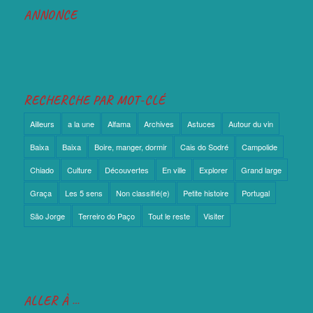
ANNONCE
RECHERCHE PAR MOT-CLÉ
Ailleurs
a la une
Alfama
Archives
Astuces
Autour du vin
Baixa
Baixa
Boire, manger, dormir
Cais do Sodré
Campolide
Chiado
Culture
Découvertes
En ville
Explorer
Grand large
Graça
Les 5 sens
Non classifié(e)
Petite histoire
Portugal
São Jorge
Terreiro do Paço
Tout le reste
Visiter
ALLER À …