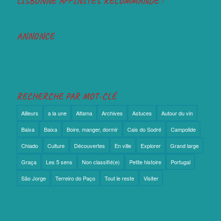
LISBONNE AFFINITÉS RECOMMANDE :
ANNONCE
RECHERCHE PAR MOT-CLÉ
Ailleurs
a la une
Alfama
Archives
Astuces
Autour du vin
Baixa
Baixa
Boire, manger, dormir
Cais do Sodré
Campolide
Chiado
Culture
Découvertes
En ville
Explorer
Grand large
Graça
Les 5 sens
Non classifié(e)
Petite histoire
Portugal
São Jorge
Terreiro do Paço
Tout le reste
Visiter