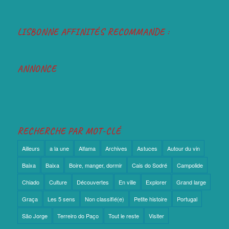
LISBONNE AFFINITÉS RECOMMANDE :
ANNONCE
RECHERCHE PAR MOT-CLÉ
Ailleurs
a la une
Alfama
Archives
Astuces
Autour du vin
Baixa
Baixa
Boire, manger, dormir
Cais do Sodré
Campolide
Chiado
Culture
Découvertes
En ville
Explorer
Grand large
Graça
Les 5 sens
Non classifié(e)
Petite histoire
Portugal
São Jorge
Terreiro do Paço
Tout le reste
Visiter