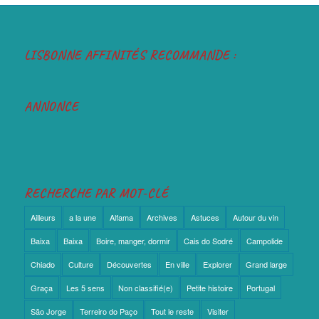
LISBONNE AFFINITÉS RECOMMANDE :
ANNONCE
RECHERCHE PAR MOT-CLÉ
Ailleurs
a la une
Alfama
Archives
Astuces
Autour du vin
Baixa
Baixa
Boire, manger, dormir
Cais do Sodré
Campolide
Chiado
Culture
Découvertes
En ville
Explorer
Grand large
Graça
Les 5 sens
Non classifié(e)
Petite histoire
Portugal
São Jorge
Terreiro do Paço
Tout le reste
Visiter