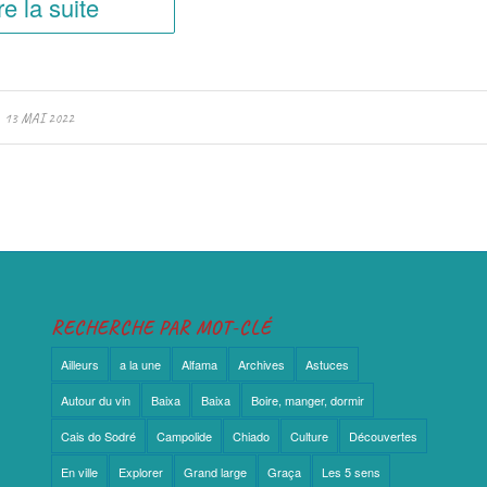
re la suite
13 MAI 2022
RECHERCHE PAR MOT-CLÉ
Ailleurs
a la une
Alfama
Archives
Astuces
Autour du vin
Baixa
Baixa
Boire, manger, dormir
Cais do Sodré
Campolide
Chiado
Culture
Découvertes
En ville
Explorer
Grand large
Graça
Les 5 sens