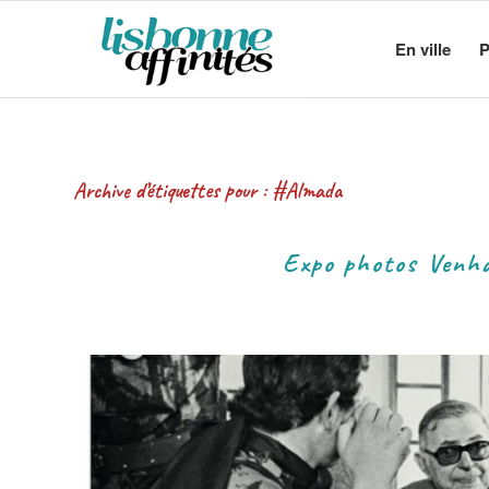
En ville
P
Archive d’étiquettes pour :
#Almada
Expo photos Venh