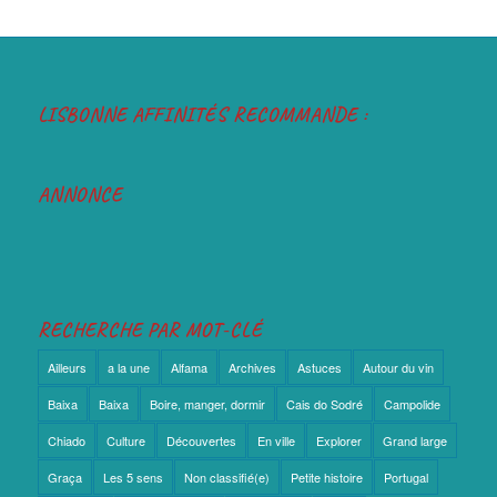
LISBONNE AFFINITÉS RECOMMANDE :
ANNONCE
RECHERCHE PAR MOT-CLÉ
Ailleurs
a la une
Alfama
Archives
Astuces
Autour du vin
Baixa
Baixa
Boire, manger, dormir
Cais do Sodré
Campolide
Chiado
Culture
Découvertes
En ville
Explorer
Grand large
Graça
Les 5 sens
Non classifié(e)
Petite histoire
Portugal