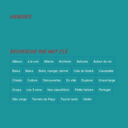
ANNONCE
RECHERCHE PAR MOT-CLÉ
Ailleurs
a la une
Alfama
Archives
Astuces
Autour du vin
Baixa
Baixa
Boire, manger, dormir
Cais do Sodré
Campolide
Chiado
Culture
Découvertes
En ville
Explorer
Grand large
Graça
Les 5 sens
Non classifié(e)
Petite histoire
Portugal
São Jorge
Terreiro do Paço
Tout le reste
Visiter