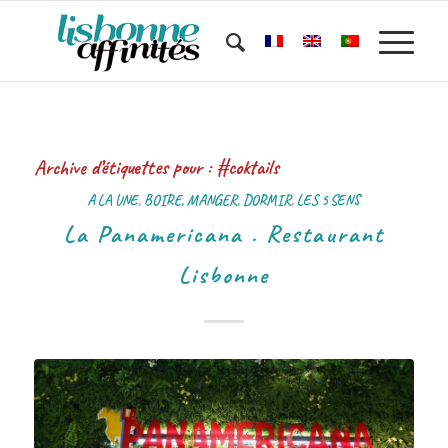
Archive d’étiquettes pour :
#coktails
A LA UNE
,
BOIRE, MANGER, DORMIR
,
LES 5 SENS
La Panamericana . Restaurant
Lisbonne