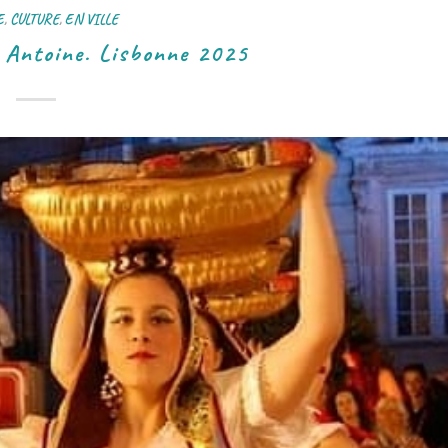
E
,
CULTURE
,
EN VILLE
t Antoine. Lisbonne 2025