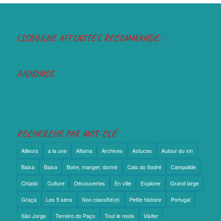
LISBONNE AFFINITÉS RECOMMANDE :
ANNONCE
RECHERCHE PAR MOT-CLÉ
Ailleurs
a la une
Alfama
Archives
Astuces
Autour du vin
Baixa
Baixa
Boire, manger, dormir
Cais do Sodré
Campolide
Chiado
Culture
Découvertes
En ville
Explorer
Grand large
Graça
Les 5 sens
Non classifié(e)
Petite histoire
Portugal
São Jorge
Terreiro do Paço
Tout le reste
Visiter