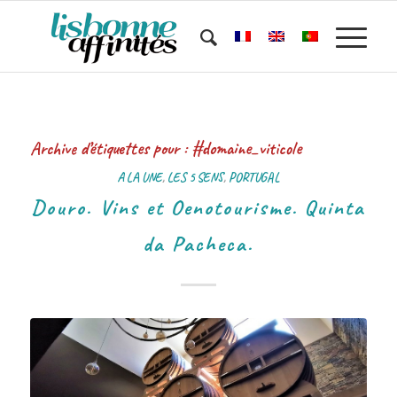
Archive d’étiquettes pour :
#domaine_viticole
A LA UNE
,
LES 5 SENS
,
PORTUGAL
Douro. Vins et Oenotourisme. Quinta
da Pacheca.