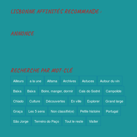
LISBONNE AFFINITÉS RECOMMANDE :
ANNONCE
RECHERCHE PAR MOT-CLÉ
Ailleurs
a la une
Alfama
Archives
Astuces
Autour du vin
Baixa
Baixa
Boire, manger, dormir
Cais do Sodré
Campolide
Chiado
Culture
Découvertes
En ville
Explorer
Grand large
Graça
Les 5 sens
Non classifié(e)
Petite histoire
Portugal
São Jorge
Terreiro do Paço
Tout le reste
Visiter