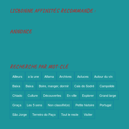
LISBONNE AFFINITÉS RECOMMANDE :
ANNONCE
RECHERCHE PAR MOT-CLÉ
Ailleurs
a la une
Alfama
Archives
Astuces
Autour du vin
Baixa
Baixa
Boire, manger, dormir
Cais do Sodré
Campolide
Chiado
Culture
Découvertes
En ville
Explorer
Grand large
Graça
Les 5 sens
Non classifié(e)
Petite histoire
Portugal
São Jorge
Terreiro do Paço
Tout le reste
Visiter