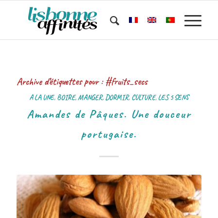
Archive d’étiquettes pour :
#fruits_secs
A LA UNE
,
BOIRE, MANGER, DORMIR
,
CULTURE
,
LES 5 SENS
Amandes de Pâques. Une douceur
portugaise.