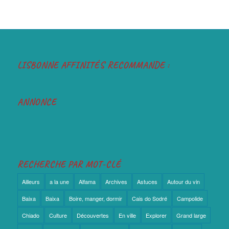
LISBONNE AFFINITÉS RECOMMANDE :
ANNONCE
RECHERCHE PAR MOT-CLÉ
Ailleurs
a la une
Alfama
Archives
Astuces
Autour du vin
Baixa
Baixa
Boire, manger, dormir
Cais do Sodré
Campolide
Chiado
Culture
Découvertes
En ville
Explorer
Grand large