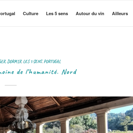
ortugal
Culture
Les 5 sens
Autour du vin
Ailleurs
GER, DORMIR
,
LES 5 SENS
,
PORTUGAL
oine de l’humanité. Nord