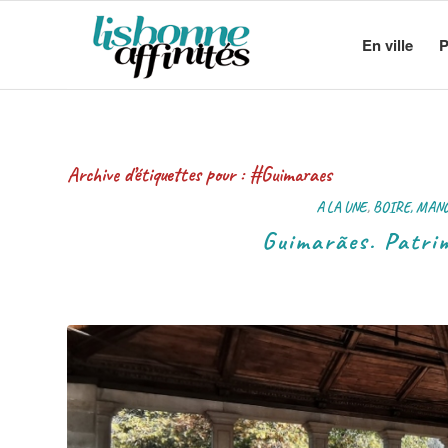
En ville
P
Archive d’étiquettes pour :
#Guimaraes
A LA UNE
,
BOIRE, MAN
Guimarães. Patrim