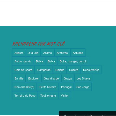
RECHERCHE PAR MOT-CLÉ
Ailleurs
a la une
Alfama
Archives
Astuces
Autour du vin
Baixa
Baixa
Boire, manger, dormir
Cais do Sodré
Campolide
Chiado
Culture
Découvertes
En ville
Explorer
Grand large
Graça
Les 5 sens
Non classifié(e)
Petite histoire
Portugal
São Jorge
Terreiro do Paço
Tout le reste
Visiter