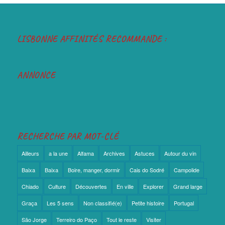
LISBONNE AFFINITÉS RECOMMANDE :
ANNONCE
RECHERCHE PAR MOT-CLÉ
Ailleurs
a la une
Alfama
Archives
Astuces
Autour du vin
Baixa
Baixa
Boire, manger, dormir
Cais do Sodré
Campolide
Chiado
Culture
Découvertes
En ville
Explorer
Grand large
Graça
Les 5 sens
Non classifié(e)
Petite histoire
Portugal
São Jorge
Terreiro do Paço
Tout le reste
Visiter