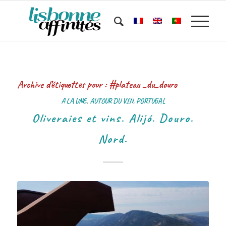
Archive d’étiquettes pour :
#plateau _du_douro
A LA UNE
,
AUTOUR DU VIN
,
PORTUGAL
Oliveraies et vins. Alijó. Douro.
Nord.