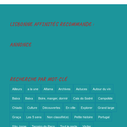
LISBONNE AFFINITÉS RECOMMANDE :
ANNONCE
RECHERCHE PAR MOT-CLÉ
Ailleurs
a la une
Alfama
Archives
Astuces
Autour du vin
Baixa
Baixa
Boire, manger, dormir
Cais do Sodré
Campolide
Chiado
Culture
Découvertes
En ville
Explorer
Grand large
Graça
Les 5 sens
Non classifié(e)
Petite histoire
Portugal
São Jorge
Terreiro do Paço
Tout le reste
Visiter