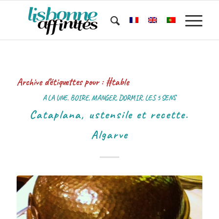
Archive d’étiquettes pour :
#table
A LA UNE
,
BOIRE, MANGER, DORMIR
,
LES 5 SENS
Cataplana, ustensile et recette.
Algarve