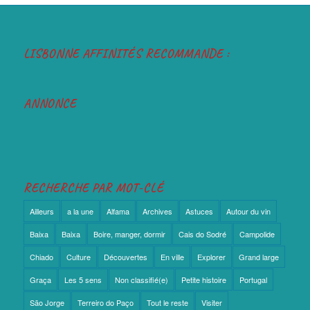
LISBONNE AFFINITÉS RECOMMANDE :
ANNONCE
RECHERCHE PAR MOT-CLÉ
Ailleurs
a la une
Alfama
Archives
Astuces
Autour du vin
Baixa
Baixa
Boire, manger, dormir
Cais do Sodré
Campolide
Chiado
Culture
Découvertes
En ville
Explorer
Grand large
Graça
Les 5 sens
Non classifié(e)
Petite histoire
Portugal
São Jorge
Terreiro do Paço
Tout le reste
Visiter