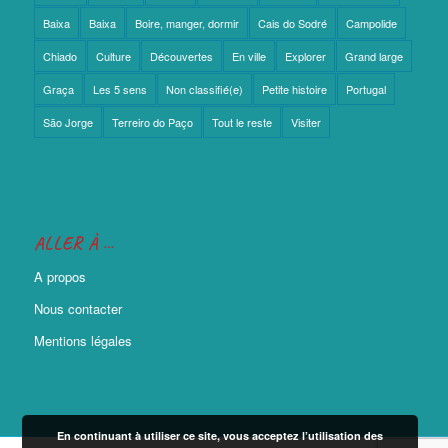
Baixa
Baixa
Boire, manger, dormir
Cais do Sodré
Campolide
Chiado
Culture
Découvertes
En ville
Explorer
Grand large
Graça
Les 5 sens
Non classifié(e)
Petite histoire
Portugal
São Jorge
Terreiro do Paço
Tout le reste
Visiter
ALLER À …
A propos
Nous contacter
Mentions légales
En continuant à utiliser ce site, vous acceptez l’utilisation des