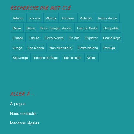
RECHERCHE PAR MOT-CLÉ
Ailleurs
a la une
Alfama
Archives
Astuces
Autour du vin
Baixa
Baixa
Boire, manger, dormir
Cais do Sodré
Campolide
Chiado
Culture
Découvertes
En ville
Explorer
Grand large
Graça
Les 5 sens
Non classifié(e)
Petite histoire
Portugal
São Jorge
Terreiro do Paço
Tout le reste
Visiter
ALLER À …
A propos
Nous contacter
Mentions légales