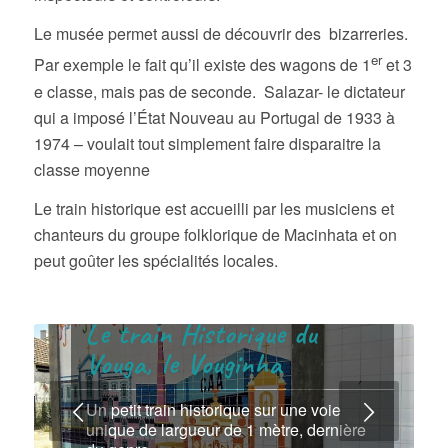
Le musée permet aussi de découvrir des bizarreries.
er
Par exemple le fait qu’il existe des wagons de 1
et 3
e classe, mais pas de seconde. Salazar- le dictateur
qui a imposé l’État Nouveau au Portugal de 1933 à
1974 – voulait tout simplement faire disparaitre la
classe moyenne
Le train historique est accueilli par les musiciens et
chanteurs du groupe folklorique de Macinhata et on
peut goûter les spécialités locales.
Le train Historique du
Vouga, le Vouginha
Suivant
Un petit train historique sur une voie
unique de largueur de 1 mètre, dernière