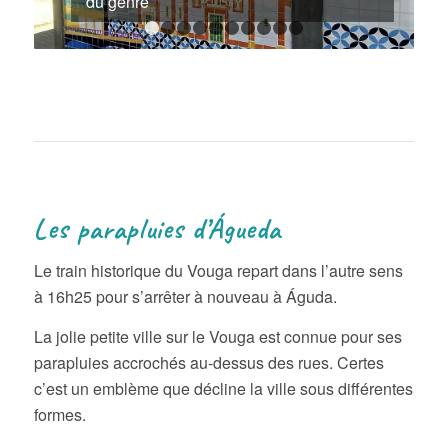
du genre
1
2
3
4
5
6
7
8
9
10
Les parapluies d’Águeda
Le train historique du Vouga repart dans l’autre sens
à 16h25 pour s’arrêter à nouveau à Águda.
La jolie petite ville sur le Vouga est connue pour ses
parapluies accrochés au-dessus des rues. Certes
c’est un emblème que décline la ville sous différentes
formes.