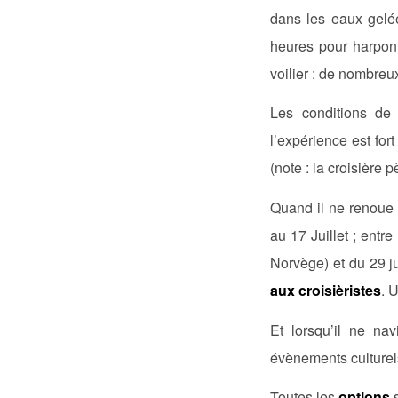
dans les eaux gel
heures pour harponn
voilier : de nombre
Les conditions de
l’expérience est fort
(note : la croisière
Quand il ne renoue
au 17 Juillet ; entr
Norvège) et du 29 j
aux croisièristes
. 
Et lorsqu’il ne na
évènements culturel
Toutes les
options
s