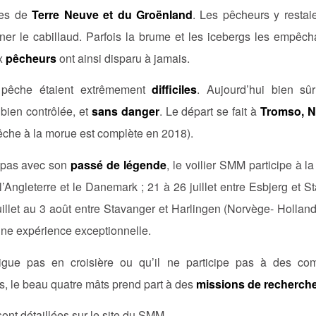
ées de
Terre Neuve et du Groënland
. Les pêcheurs y restai
er le cabillaud. Parfois la brume et les icebergs les empêcha
ux
pêcheurs
ont ainsi disparu à jamais.
 pêche étaient extrêmement
difficiles
. Aujourd’hui bien sûr
 bien contrôlée, et
sans danger
. Le départ se fait à
Tromso, N
 pêche à la morue est complète en 2018).
 pas avec son
passé de légende
, le voilier SMM participe à l
e l’Angleterre et le Danemark ; 21 à 26 juillet entre Esbjerg et
uillet au 3 août entre Stavanger et Harlingen (Norvège- Hollan
Une expérience exceptionnelle.
vigue pas en croisière ou qu’il ne participe pas à des co
s, le beau quatre mâts prend part à des
missions de recherch
ont détaillées sur le site du SMM