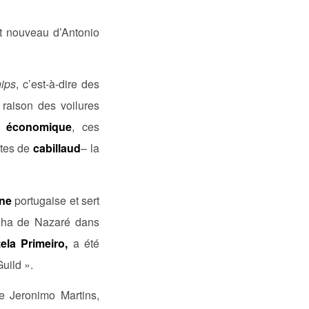
at nouveau d’Antonio
hips
, c’est-à-dire des
aison des voilures
e économique
, ces
outes de
cabillaud
– la
ne
portugaise et sert
anha de Nazaré dans
ela Primeiro,
a été
uild ».
 Jeronimo Martins,