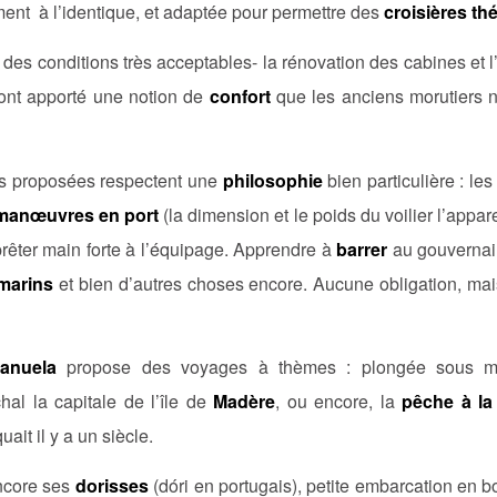
nt à l’identique, et adaptée pour permettre des
croisières t
 des conditions très acceptables- la rénovation des cabines et l
 ont apporté une notion de
confort
que les anciens morutiers 
res proposées respectent une
philosophie
bien particulière : le
manœuvres en port
(la dimension et le poids du voilier l’appare
prêter main forte à l’équipage. Apprendre à
barrer
au gouvernail,
arins
et bien d’autres choses encore. Aucune obligation, ma
anuela
propose des voyages à thèmes : plongée sous 
al la capitale de l’île de
Madère
, ou encore, la
pêche à la
ait il y a un siècle.
ncore ses
dorisses
(dóri en portugais), petite embarcation en bo