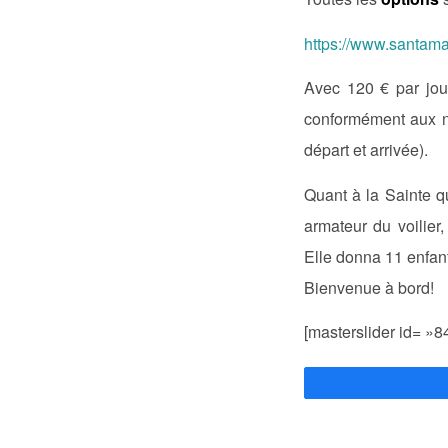
https://www.santama
Avec 120 € par jour
conformément aux no
départ et arrivée).
Quant à la Sainte qu
armateur du voilier
Elle donna 11 enfant
Bienvenue à bord!
[masterslider id= »8