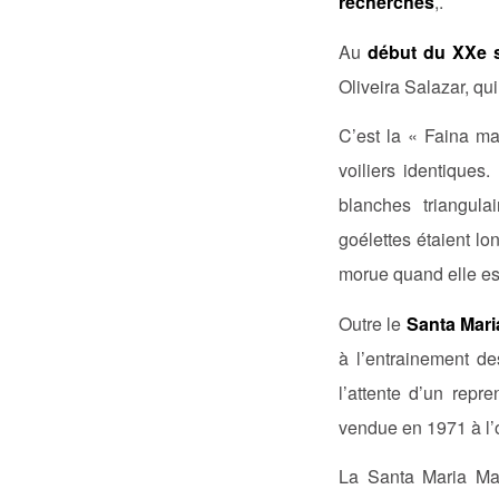
recherches
,.
Au
début du XXe s
Oliveira Salazar, qui
C’est la « Faina ma
voiliers identiques.
blanches triangula
goélettes étaient lo
morue quand elle est
Outre le
Santa Mari
à l’entrainement d
l’attente d’un repr
vendue en 1971 à l’
La Santa Maria Man