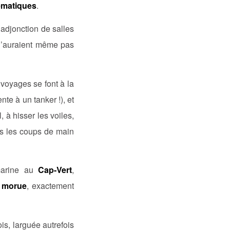
hématiques
.
’adjonction de salles
n’auraient même pas
s voyages se font à la
nte à un tanker !), et
 à hisser les voiles,
is les coups de main
marine au
Cap-Vert
,
 morue
, exactement
is, larguée autrefois