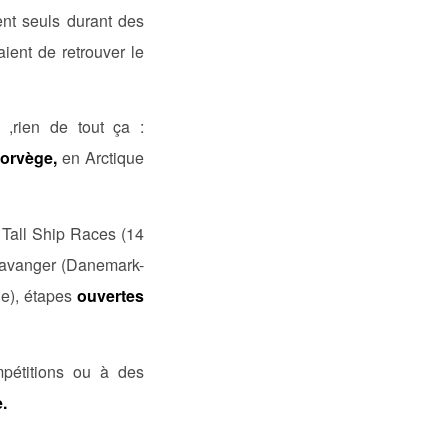
ent seuls durant des
ient de retrouver le
 ,rien de tout ça :
orvège,
en Arctique
a Tall Ship Races (14
 Stavanger (Danemark-
de), étapes
ouvertes
mpétitions ou à des
e.