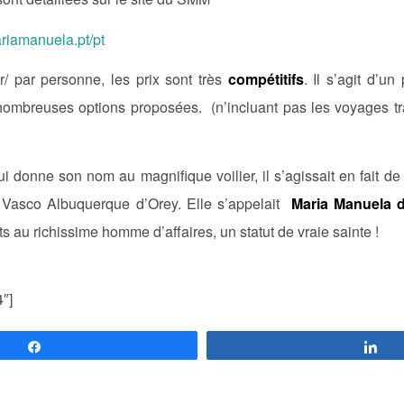
riamanuela.pt/pt
/ par personne, les prix sont très
compétitifs
. Il s’agit d’un
mbreuses options proposées. (n’incluant pas les voyages tra
i donne son nom au magnifique voilier, il s’agissait en fait d
, Vasco Albuquerque d’Orey. Elle s’appelait
Maria Manuela 
s au richissime homme d’affaires, un statut de vraie sainte !
4″]
Partagez
Pa