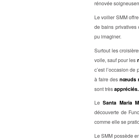
rénovée soigneuseme
Le voilier SMM offre
de bains privatives
pu imaginer.
Surtout les croisiè
voile, sauf pour les
c’est l’occasion de 
à faire des
nœuds m
sont très
appréciés.
Le
Santa Maria M
découverte de Funch
comme elle se pratiqu
Le SMM possède e