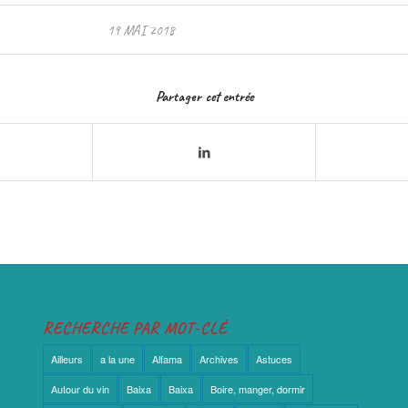
19 MAI 2018
Partager cet entrée
RECHERCHE PAR MOT-CLÉ
Ailleurs
a la une
Alfama
Archives
Astuces
Autour du vin
Baixa
Baixa
Boire, manger, dormir