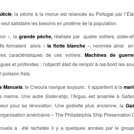
iècle
, la pêche à la morue est relancée au Portugal par l’Ét
 veut satisfaire les besoins en protéine de la population.
ior », la
grande pêche,
réalisée par quatre voiliers,
sister-s
 Ils formaient alors «
la flotte blanche
», nommée ainsi en r
ires caractéristiques de ces voiliers.
Machines de guerr
ngues et profondes : l’objectif était de remplir à ras-bord les s
 poisson frais.
a Manuela
, le Creoula navigue toujours : il appartient à la
mari
es marins. Une autre
Sister-ship
, l’Argus, est amarrée à Gaf
eneur pour sa rénovation. Une goélette plus ancienne, la
Gaz
organisation américaine « The Philadelphia Ship Preservation G
uela a été rachetée il y a quelques années par le groupe