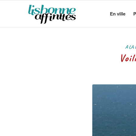
En ville
P
A LA
Voi