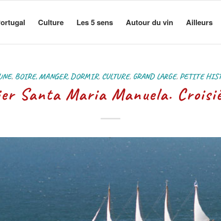
ortugal
Culture
Les 5 sens
Autour du vin
Ailleurs
 UNE
,
BOIRE, MANGER, DORMIR
,
CULTURE
,
GRAND LARGE
,
PETITE HIS
lier Santa Maria Manuela. Croisiè