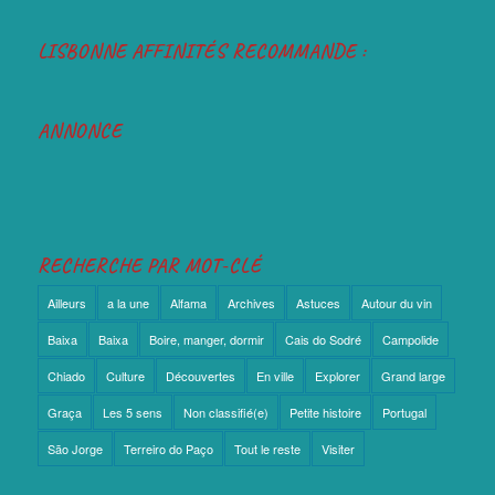
LISBONNE AFFINITÉS RECOMMANDE :
ANNONCE
RECHERCHE PAR MOT-CLÉ
Ailleurs
a la une
Alfama
Archives
Astuces
Autour du vin
Baixa
Baixa
Boire, manger, dormir
Cais do Sodré
Campolide
Chiado
Culture
Découvertes
En ville
Explorer
Grand large
Graça
Les 5 sens
Non classifié(e)
Petite histoire
Portugal
São Jorge
Terreiro do Paço
Tout le reste
Visiter