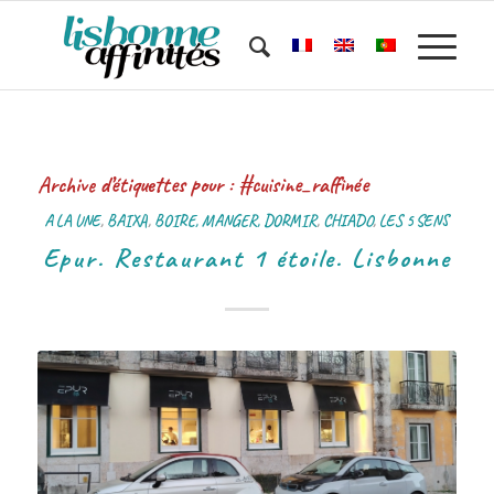
Archive d’étiquettes pour :
#cuisine_raffinée
A LA UNE
,
BAIXA
,
BOIRE, MANGER, DORMIR
,
CHIADO
,
LES 5 SENS
Epur. Restaurant 1 étoile. Lisbonne