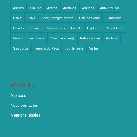
Ailleurs
a la une
Alfama
Archives
Astuces
Autour du vin
Baixa
Baixa
Boire, manger, dormir
Cais do Sodré
Campolide
Chiado
Culture
Découvertes
En ville
Explorer
Grand large
Graça
Les 5 sens
Non classifié(e)
Petite histoire
Portugal
São Jorge
Terreiro do Paço
Tout le reste
Visiter
ALLER À …
A propos
Nous contacter
Mentions légales