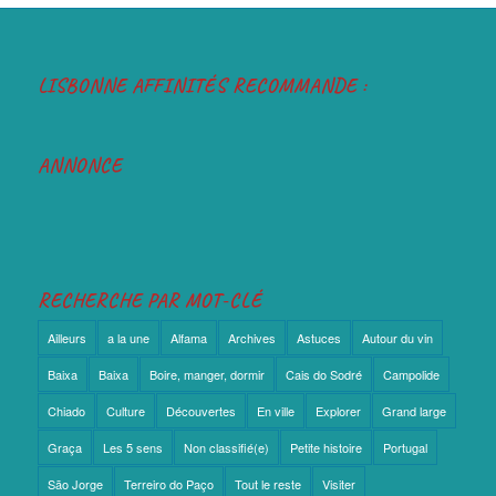
LISBONNE AFFINITÉS RECOMMANDE :
ANNONCE
RECHERCHE PAR MOT-CLÉ
Ailleurs
a la une
Alfama
Archives
Astuces
Autour du vin
Baixa
Baixa
Boire, manger, dormir
Cais do Sodré
Campolide
Chiado
Culture
Découvertes
En ville
Explorer
Grand large
Graça
Les 5 sens
Non classifié(e)
Petite histoire
Portugal
São Jorge
Terreiro do Paço
Tout le reste
Visiter