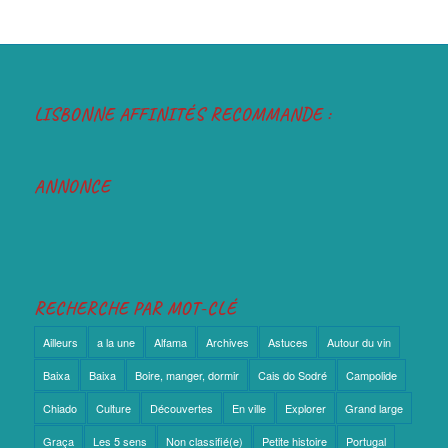
LISBONNE AFFINITÉS RECOMMANDE :
ANNONCE
RECHERCHE PAR MOT-CLÉ
Ailleurs
a la une
Alfama
Archives
Astuces
Autour du vin
Baixa
Baixa
Boire, manger, dormir
Cais do Sodré
Campolide
Chiado
Culture
Découvertes
En ville
Explorer
Grand large
Graça
Les 5 sens
Non classifié(e)
Petite histoire
Portugal