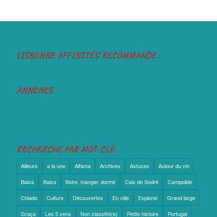
LISBONNE AFFINITÉS RECOMMANDE :
ANNONCE
RECHERCHE PAR MOT-CLÉ
Ailleurs
a la une
Alfama
Archives
Astuces
Autour du vin
Baixa
Baixa
Boire, manger, dormir
Cais do Sodré
Campolide
Chiado
Culture
Découvertes
En ville
Explorer
Grand large
Graça
Les 5 sens
Non classifié(e)
Petite histoire
Portugal