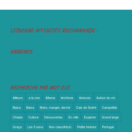
LISBONNE AFFINITÉS RECOMMANDE :
ANNONCE
RECHERCHE PAR MOT-CLÉ
Ailleurs
a la une
Alfama
Archives
Astuces
Autour du vin
Baixa
Baixa
Boire, manger, dormir
Cais do Sodré
Campolide
Chiado
Culture
Découvertes
En ville
Explorer
Grand large
Graça
Les 5 sens
Non classifié(e)
Petite histoire
Portugal