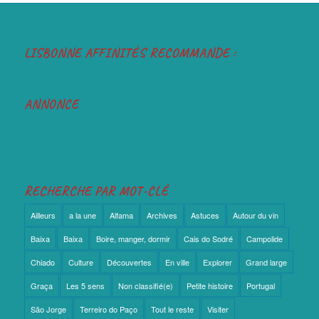
LISBONNE AFFINITÉS RECOMMANDE :
ANNONCE
RECHERCHE PAR MOT-CLÉ
Ailleurs
a la une
Alfama
Archives
Astuces
Autour du vin
Baixa
Baixa
Boire, manger, dormir
Cais do Sodré
Campolide
Chiado
Culture
Découvertes
En ville
Explorer
Grand large
Graça
Les 5 sens
Non classifié(e)
Petite histoire
Portugal
São Jorge
Terreiro do Paço
Tout le reste
Visiter